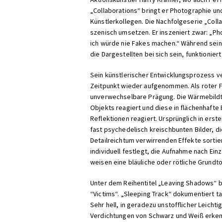
„Collaborations“ bringt er Photographie un
Künstlerkollegen. Die Nachfolgeserie „Colla
szenisch umsetzen. Er inszeniert zwar: „Pho
ich würde nie Fakes machen.“ Während seiner
die Dargestellten bei sich sein, funktioniert
Sein künstlerischer Entwicklungsprozess ve
Zeitpunkt wieder aufgenommen. Als roter Fa
unverwechselbare Prägung. Die Wärmebildte
Objekts reagiert und diese in flächenhafte
Reflektionen reagiert. Ursprünglich in erst
fast psychedelisch kreischbunten Bilder, d
Detailreichtum verwirrenden Effekte sort
individuell festlegt, die Aufnahme nach Ein
weisen eine bläuliche oder rötliche Grundton
Unter dem Reihentitel „Leaving Shadows“ be
“Victims“. „Sleeping Track“ dokumentiert t
Sehr hell, in geradezu unstofflicher Leich
Verdichtungen von Schwarz und Weiß erken