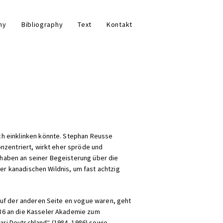
hy
Bibliography
Text
Kontakt
ch einklinken könnte. Stephan Reusse
nzentriert, wirkt eher spröde und
ilhaben an seiner Begeisterung über die
der kanadischen Wildnis, um fast achtzig
auf der anderen Seite en vogue waren, geht
86 an die Kasseler Akademie zum
ari Deutschland“ (1984–1986) sowie