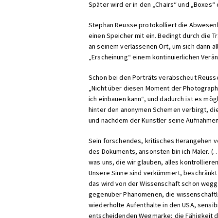
Später wird er in den „Chairs“ und „Boxes“
Stephan Reusse protokolliert die Abwesenhe
einen Speicher mit ein. Bedingt durch die 
an seinem verlassenen Ort, um sich dann all
„Erscheinung“ einem kontinuierlichen Ver
Schon bei den Porträts verabscheut Reusse
„Nicht über diesen Moment der Photographie
ich einbauen kann“, und dadurch ist es mögl
hinter den anonymen Schemen verbirgt, die a
und nachdem der Künstler seine Aufnahmen
Sein forschendes, kritisches Herangehen v
des Dokuments, ansonsten bin ich Maler. (…)
was uns, die wir glauben, alles kontrollier
Unsere Sinne sind verkümmert, beschränkt 
das wird von der Wissenschaft schon wegged
gegenüber Phänomenen, die wissenschaftlich
wiederholte Aufenthalte in den USA, sensibi
entscheidenden Wegmarke; die Fähigkeit de