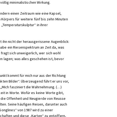
völlig minimalistischen Wirkung.
ondern einen Zeitraum wie eine Kapsel,
 Körpers für weitere fünf bis zehn Minuten
, „Temperaturskulptur“ in ihrer
 ihn nicht der herausgerissene Augenblick:
habe ein Riesenspektrum an Zeit da, was
 fragt sich unweigerlich, wer sich wohl
en lagen; was alles geschehen ist, bevor
unkt kommt für mich nur aus der Richtung
akten Bilder“. Überzeugend führt er uns vor,
: „Mich fasziniert die Wahrnehmung. (…)
it in Worte. Wofür es keine Worte gibt,
rt die Offenheit und Neugierde von Reusse
ten. Seine häufigen Reisen, darunter auch
„Songlines“ von 1987 wird zu einer
haften und diese „Karten“ zu entziffern,