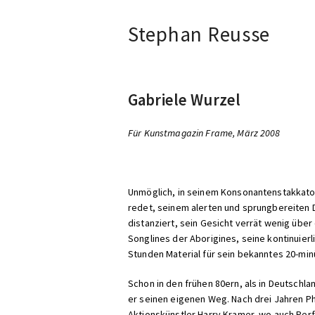
Stephan Reusse
Gabriele Wurzel
Für Kunstmagazin Frame, März 2008
Unmöglich, in seinem Konsonantenstakkato 
redet, seinem alerten und sprungbereiten D
distanziert, sein Gesicht verrät wenig über
Songlines der Aborigines, seine kontinuierl
Stunden Material für sein bekanntes 20-mi
Schon in den frühen 80ern, als in Deutsch
er seinen eigenen Weg. Nach drei Jahren P
Aktionskünstler Harry Kramer, wo auch Pe