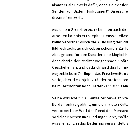
nimmt er als Beweis dafür, dass sie existie
Senden von Bildern funktioniert“. Da ersch
dreams“ entwirft.
Aus einem Grenzbereich stammen auch die s
Arbeiten kombiniert Stephan Reusse teilwe
kaum verortbar durch die Auflösung der Räu
Bildrechtecks zu schweben scheinen. Zur Ide
Abzüge sind für den Künstler eine Möglichke
der Schärfe der Realität wegnehmen. Spät
Geschehen an, und dadurch wird das für mich
Augenblicks in Zeitlupe; das Einschweißen 
Serie, aber die Objektivität der professio
beim Betrachten hoch. Jeder kann sich sei
Seine Vorliebe für Außenseiter beweist St
Nordamerikas gefilmt, um die in vielen Kul
verkörpert der Wolf den Feind des Menschen
sozialen Normen und Bindungen lebt, maßlos
Ausgrenzung in das Bedürfnis verwandelt, s