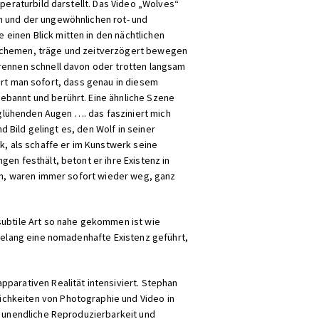
peraturbild darstellt. Das Video „Wolves“
n und der ungewöhnlichen rot- und
einen Blick mitten in den nächtlichen
ge Schemen, träge und zeitverzögert bewegen
 rennen schnell davon oder trotten langsam
spürt man sofort, dass genau in diesem
ebannt und berührt. Eine ähnliche Szene
 glühenden Augen …. das fasziniert mich
d Bild gelingt es, den Wolf in seiner
k, als schaffe er im Kunstwerk seine
en festhält, betont er ihre Existenz in
ten, waren immer sofort wieder weg, ganz
subtile Art so nahe gekommen ist wie
hrelang eine nomadenhafte Existenz geführt,
parativen Realität intensiviert. Stephan
ichkeiten von Photographie und Video in
e unendliche Reproduzierbarkeit und