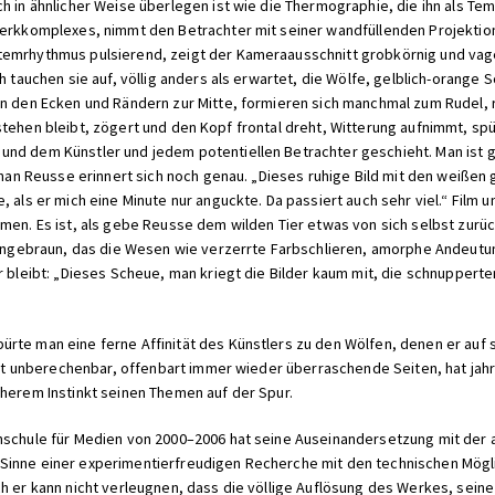
h in ähnlicher Weise überlegen ist wie die Thermographie, die ihn als Tem
 Werkkomplexes, nimmt den Betrachter mit seiner wandfüllenden Projektio
temrhythmus pulsierend, zeigt der Kameraausschnitt grobkörnig und vage 
ch tauchen sie auf, völlig anders als erwartet, die Wölfe, gelblich-oran
on den Ecken und Rändern zur Mitte, formieren sich manchmal zum Rudel,
itt, stehen bleibt, zögert und den Kopf frontal dreht, Witterung aufnimmt, 
und dem Künstler und jedem potentiellen Betrachter geschieht. Man ist g
ephan Reusse erinnert sich noch genau. „Dieses ruhige Bild mit den weißen
 als er mich eine Minute nur anguckte. Da passiert auch sehr viel.“ Film un
hmen. Es ist, als gebe Reusse dem wilden Tier etwas von sich selbst zurüc
rangebraun, das die Wesen wie verzerrte Farbschlieren, amorphe Andeutung
ar bleibt: „Dieses Scheue, man kriegt die Bilder kaum mit, die schnupper
rte man eine ferne Affinität des Künstlers zu den Wölfen, denen er auf 
h oft unberechenbar, offenbart immer wieder überraschende Seiten, hat ja
cherem Instinkt seinen Themen auf der Spur.
hschule für Medien von 2000–2006 hat seine Auseinandersetzung mit der ap
Sinne einer experimentierfreudigen Recherche mit den technischen Mögl
ch er kann nicht verleugnen, dass die völlige Auflösung des Werkes, sein