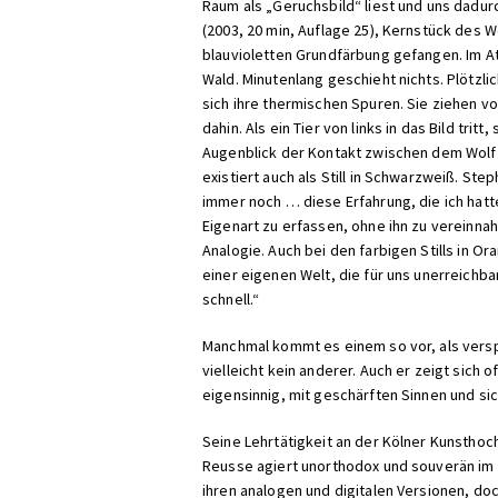
Raum als „Geruchsbild“ liest und uns dadurc
(2003, 20 min, Auflage 25), Kernstück des
blauvioletten Grundfärbung gefangen. Im A
Wald. Minutenlang geschieht nichts. Plötzli
sich ihre thermischen Spuren. Sie ziehen v
dahin. Als ein Tier von links in das Bild tr
Augenblick der Kontakt zwischen dem Wolf 
existiert auch als Still in Schwarzweiß. St
immer noch … diese Erfahrung, die ich hatte,
Eigenart zu erfassen, ohne ihn zu vereinna
Analogie. Auch bei den farbigen Stills in O
einer eigenen Welt, die für uns unerreichb
schnell.“
Manchmal kommt es einem so vor, als verspü
vielleicht kein anderer. Auch er zeigt sic
eigensinnig, mit geschärften Sinnen und si
Seine Lehrtätigkeit an der Kölner Kunsthoc
Reusse agiert unorthodox und souverän im 
ihren analogen und digitalen Versionen, do