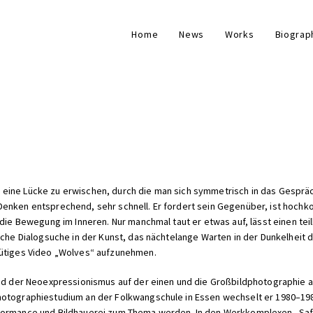
Home
News
Works
Biograp
eine Lücke zu erwischen, durch die man sich symmetrisch in das Gesprä
enken entsprechend, sehr schnell. Er fordert sein Gegenüber, ist hochko
 die Bewegung im Inneren. Nur manchmal taut er etwas auf, lässt einen te
iche Dialogsuche in der Kunst, das nächtelange Warten in der Dunkelheit 
nütiges Video „Wolves“ aufzunehmen.
land der Neoexpressionismus auf der einen und die Großbildphotographie 
hotographiestudium an der Folkwangschule in Essen wechselt er 1980–19
rformance und Bildhauerei zum Thema werden. In den Werkkomplexen „Saf