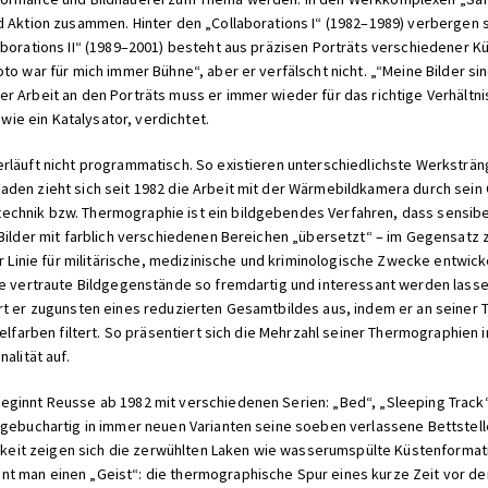
d Aktion zusammen. Hinter den „Collaborations I“ (1982–1989) verbergen
borations II“ (1989–2001) besteht aus präzisen Porträts verschiedener Kü
to war für mich immer Bühne“, aber er verfälscht nicht. „“Meine Bilder sin
 Arbeit an den Porträts muss er immer wieder für das richtige Verhältnis 
 wie ein Katalysator, verdichtet.
rläuft nicht programmatisch. So existieren unterschiedlichste Werksträn
den zieht sich seit 1982 die Arbeit mit der Wärmebildkamera durch sein 
chnik bzw. Thermographie ist ein bildgebendes Verfahren, dass sensibe
 Bilder mit farblich verschiedenen Bereichen „übersetzt“ – im Gegensatz 
er Linie für militärische, medizinische und kriminologische Zwecke entwic
ie vertraute Bildgegenstände so fremdartig und interessant werden lasse
iert er zugunsten eines reduzierten Gesamtbildes aus, indem er an sei
zelfarben filtert. So präsentiert sich die Mehrzahl seiner Thermographien
alität auf.
ginnt Reusse ab 1982 mit verschiedenen Serien: „Bed“, „Sleeping Track“
agebuchartig in immer neuen Varianten seine soeben verlassene Bettstel
tigkeit zeigen sich die zerwühlten Laken wie wasserumspülte Küstenforma
nt man einen „Geist“: die thermographische Spur eines kurze Zeit vor 