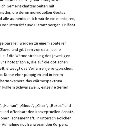
 sich Gemeinschaftsarbeiten mit
nstler, die deren individuellen Gestus
d alle authentisch. Ich würde nie montieren,
von Intensität und Distanz sorgen. Er lässt
ge parallel, werden zu einem späteren
Œuvre und gibt ihm von da an seine
l auf die Wärmestrahlung des jeweiligen
zur Photographie, die auf die optischen
kelt, erzeugt das Verfahren jene typischen,
n. Diese eher poppigen und in ihrem
ner Thermokamera das Wärmespektrum
 in kühlem Schwarzweiß, einzelne Serien
, „Human“, „Ghost“, „Chair“, „Boxes“ und
le und offenbart den konzeptuellen Ansatz.
tionen, schemenhaft, in unterschiedlichen
der Aufnahme noch anwesenden Körpers.