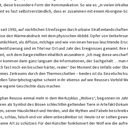
rt, diese besondere Form der Kommunikation. So wie es „in vielen Urkultu
eint es fast selbstverständlich, dass er zusammen mit einem Aborigine-S
eit 1992, auf nächtlichen Streifzügen durch urbane Straßenlandschaften 
ise den Wärmeabdruck mit dem physischen Abbild. Opfer von Verkehrsunfä
mlichkeit, als diffuse, milchige und wie von innen heraus leuchtende Er
ntifizierung sind im Titel nur Ort und Jahr des Ereignisses genannt. Ihr
it, sich dem Dargestellten inhaltlich anzunähern: „Ich mag diese unscharf
er kommen dann ganz langsam die Informationen, der Sachgehalt … man n
 fast noch ein bisschen härter, realer.“ Der Moment des Unfalls oder Über
eines Zeitraums durch den Thermoschatten – beides ist da. Einzelschicksa
nellen Tatortphotographie scheint in ihr ebenso auf wie Reusses Vorbild
ne eigene Geschichte dazu machen.
ephan Reusse einmal mehr in dem Werkzyklus „Wolves“, begonnen im Jahr 
turen als Symbol des Bösen schlechthin geltenden Tiere in Artefakt-Dokum
, seiner Häuslichkeit und Herden, und die Mythen und Fabeln beschreiben 
, schlau, falsch und vor allem unbezähmbar ist. Heute ist er selten gewo
eine Art zu schützen. Für den Künstler funktioniert der Wolf wie die auf