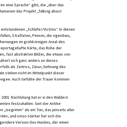
ren eine Sprache“ gibt, die „über das
chamanen das Projekt „Talking about
entstandenen „Schläfer/Victims“. In diesen
llen, Straftaten, Penner, die irgendwo,
scheinungen im grobkörnigen Areal des
e reportagehafte Härte, das Rohe der
en, fast abstrakten Bilder, die etwas von
ähert sich ganz anders an dieses
falls als Zeitriss, Zäsur, Dehnung des
le stehen nicht im Mittelpunkt dieser
 Weegee. Auch Gefühle der Trauer kommen
2001. Nächtelang hat er in den Wäldern
enten festzuhalten. Seit der Antike
„Isegrimm“ als ein Tier, das jenseits aller
rden, und umso stärker hat sich die
regendere Version des Hundes, der einen