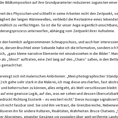
 die Bildkomposition auf ihre Grundparameter reduzieren zugunsten einer 
it des Physischen und schließt in seine Arbeiten nicht den Zeitpunkt, s
Trägheit der langen Wärmewellen, verbleibt die Restwärme eines lebenden
mählich zu verflüchtigen. So ist die für unser Auge eigentlich unsichtbare
änderungsprozess unterworfen, abhängig vom Zeitpunkt ihrer Aufnahme.
 den heimlich aufgenommenen Schnappschuss, und auch hier interessiert
, diesen Bruchteil einer Sekunde habe ich die Information, sondern ich 
ich, „ganz kleine narrative Elemente mit einzubeziehen in die Bilder“. Man
ls „Ghost“ auftraten, eine Zeit lang auf den „Chairs“ saßen, in den Bett
 gemacht hat.
ereinigt sich mit malerischen Ambitionen: „Mein photographischer Standp
 Ich gehe sehr stark in die Malerei, ich mag diese unscharfen, fast abstr
en und beherrschen zu können, alles entgeht, als Welt verschlossen bleibt
auf eine gewisse Logik, auf das, was wir sehen und dessen Übersetzbarke
rückt Richtung Esoterik – es existiert nicht.“ Diese Aussage signalisie
 nicht fassbar sind. Sie sind ihm vertraut, die Grenzbereiche, Nebenwel
lisieren ihn für andere Kulturen, Realitäten, Wahrheiten. Bruce Chatwins 
r Aborigines, einander Gesänge vorzuspielen über weit entfernte Landsc