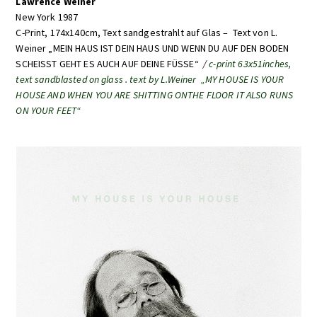
Lawrence Weiner
slide
slide
New York 1987
C-Print, 174x140cm,
Text sandgestrahlt auf Glas –
Text von L.
Weiner „MEIN HAUS IST DEIN HAUS UND WENN DU AUF DEN BODEN
SCHEISST GEHT ES AUCH AUF DEINE FÜSSE“
/
c-print 63x51inches,
text sandblasted on glass . text by L.Weiner „MY HOUSE IS YOUR
HOUSE AND WHEN YOU ARE SHITTING ONTHE FLOOR IT ALSO RUNS
ON YOUR FEET“