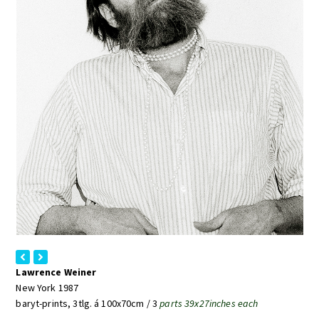
previous
next
Lawrence Weiner
slide
slide
New York 1987
baryt-prints, 3tlg. á 100x70cm / 3
parts 39x27inches each