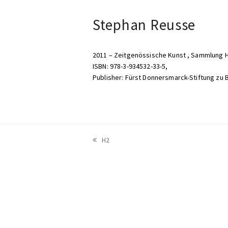
Stephan Reusse
2011 – Zeitgenössische Kunst , Sammlung 
ISBN: 978-3-934532-33-5,
Publisher: Fürst Donnersmarck-Stiftung zu B
vorheriger
H2
Beitrag: