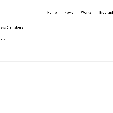
Home
News
Works
Biograp
HausRheinsberg,
erlin