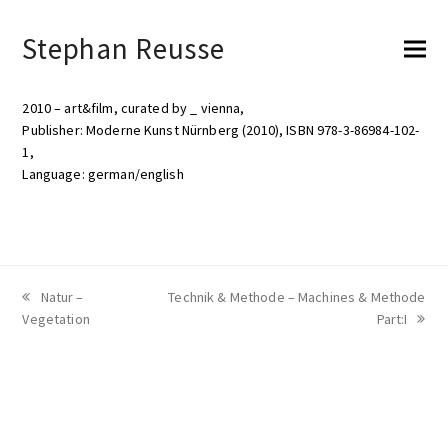
Stephan Reusse
2010 – art&film, curated by _ vienna,
Publisher: Moderne Kunst Nürnberg (2010), ISBN 978-3-86984-102-
1,
Language: german/english
vorheriger
Natur –
Nächster
Technik & Methode – Machines & Methode
Vegetation
Beitrag:
Beitrag:
Part:I